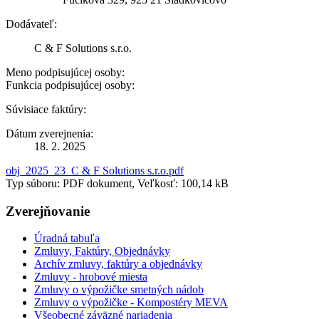
Dodávateľ:
C & F Solutions s.r.o.
Meno podpisujúcej osoby:
Funkcia podpisujúcej osoby:
Súvisiace faktúry:
Dátum zverejnenia:
18. 2. 2025
obj_2025_23_C & F Solutions s.r.o.pdf
Typ súboru: PDF dokument, Veľkosť: 100,14 kB
Zverejňovanie
Úradná tabuľa
Zmluvy, Faktúry, Objednávky
Archív zmluvy, faktúry a objednávky
Zmluvy - hrobové miesta
Zmluvy o výpožičke smetných nádob
Zmluvy o výpožičke - Kompostéry MEVA
Všeobecné záväzné nariadenia