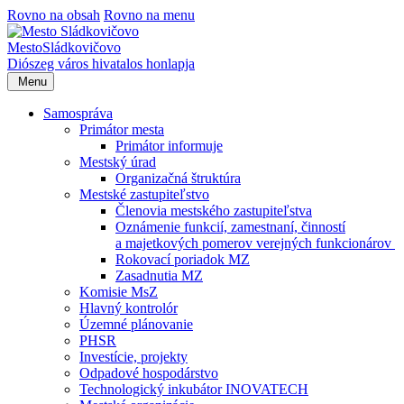
Rovno na obsah
Rovno na menu
Mesto
Sládkovičovo
Diószeg
város hivatalos honlapja
Menu
Samospráva
Primátor mesta
Primátor informuje
Mestský úrad
Organizačná štruktúra
Mestské zastupiteľstvo
Členovia mestského zastupiteľstva
Oznámenie funkcií, zamestnaní, činností
a majetkových pomerov verejných funkcionárov
Rokovací poriadok MZ
Zasadnutia MZ
Komisie MsZ
Hlavný kontrolór
Územné plánovanie
PHSR
Investície, projekty
Odpadové hospodárstvo
Technologický inkubátor INOVATECH