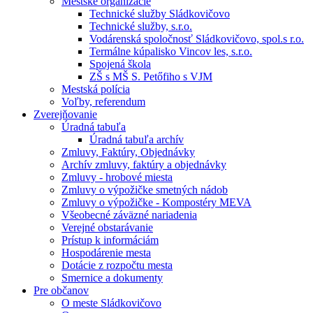
Mestské organizácie
Technické služby Sládkovičovo
Technické služby, s.r.o.
Vodárenská spoločnosť Sládkovičovo, spol.s r.o.
Termálne kúpalisko Vincov les, s.r.o.
Spojená škola
ZŠ s MŠ S. Petőfiho s VJM
Mestská polícia
Voľby, referendum
Zverejňovanie
Úradná tabuľa
Úradná tabuľa archív
Zmluvy, Faktúry, Objednávky
Archív zmluvy, faktúry a objednávky
Zmluvy - hrobové miesta
Zmluvy o výpožičke smetných nádob
Zmluvy o výpožičke - Kompostéry MEVA
Všeobecné záväzné nariadenia
Verejné obstarávanie
Prístup k informáciám
Hospodárenie mesta
Dotácie z rozpočtu mesta
Smernice a dokumenty
Pre občanov
O meste Sládkovičovo