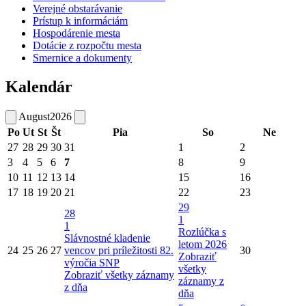
Verejné obstarávanie
Prístup k informáciám
Hospodárenie mesta
Dotácie z rozpočtu mesta
Smernice a dokumenty
Kalendár
August
2026
Po
Ut
St
Št
Pia
So
Ne
27
28
29
30
31
1
2
3
4
5
6
7
8
9
10
11
12
13
14
15
16
17
18
19
20
21
22
23
29
28
1
1
Rozlúčka s
Slávnostné kladenie
letom 2026
24
25
26
27
vencov pri príležitosti 82.
30
Zobraziť
výročia SNP
všetky
Zobraziť všetky záznamy
záznamy z
z dňa
dňa