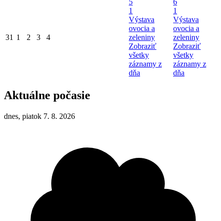
5
6
1
1
Výstava
Výstava
ovocia a
ovocia a
31
1
2
3
4
zeleniny
zeleniny
Zobraziť
Zobraziť
všetky
všetky
záznamy z
záznamy z
dňa
dňa
Aktuálne počasie
dnes, piatok 7. 8. 2026