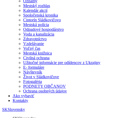
Oznamy
Mestský rozhlas
Kalendár akcií
Spoločenská kronika
Cintorín Sládkovičovo
Mestská polícia
Odpadové hospodárstvo
Voda a kanalizácia
Zdravotníctvo
Vzdelávanie
Voľný čas
Mestská knižnica
Civilná ochrana
Užitočné informácie pre odídencov z Ukrajiny
E- formuláre
Návštevník
Život v Sládkovičove
Fotogaléria
PODNETY OBČANOV
Ochrana osobných údajov
Ako vybaviť
Kontakty
SK
Slovensky