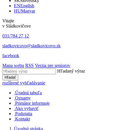
SK
Slovensky
EN
English
HU
Magyar
Vitajte
v Sládkovičove
031/784 27 12
sladkovicovo@sladkovicovo.sk
facebook
Mapa webu
RSS
Verzia pre seniorov
Hľadaný výraz
Hľadať
rozšírené vyhľadávanie
Úradná tabuľa
Oznamy
Primátor informuje
Ako vybaviť
Podujatia
Kontakt
Úvodná stránka