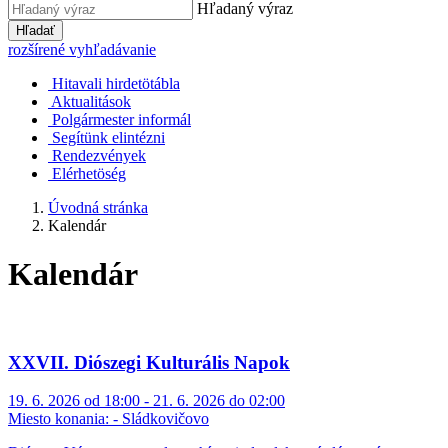
Hľadaný výraz
Hľadať
rozšírené vyhľadávanie
Hitavali hirdetötábla
Aktualitások
Polgármester informál
Segítünk elintézni
Rendezvények
Elérhetöség
Úvodná stránka
Kalendár
Kalendár
XXVII. Diószegi Kulturális Napok
19. 6. 2026 od 18:00 - 21. 6. 2026 do 02:00
Miesto konania:
- Sládkovičovo