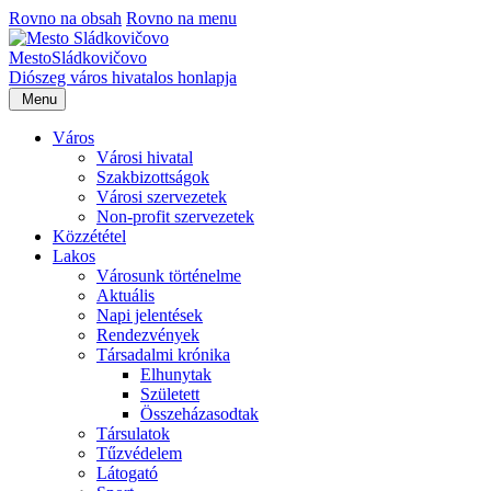
Rovno na obsah
Rovno na menu
Mesto
Sládkovičovo
Diószeg
város hivatalos honlapja
Menu
Város
Városi hivatal
Szakbizottságok
Városi szervezetek
Non-profit szervezetek
Közzététel
Lakos
Városunk történelme
Aktuális
Napi jelentések
Rendezvények
Társadalmi krónika
Elhunytak
Született
Összeházasodtak
Társulatok
Tűzvédelem
Látogató