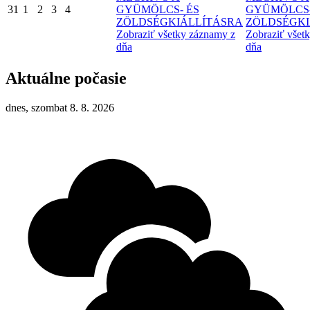
31
1
2
3
4
GYÜMÖLCS- ÉS
GYÜMÖLCS-
ZÖLDSÉGKIÁLLÍTÁSRA
ZÖLDSÉGKI
Zobraziť všetky záznamy z
Zobraziť všet
dňa
dňa
Aktuálne počasie
dnes, szombat 8. 8. 2026