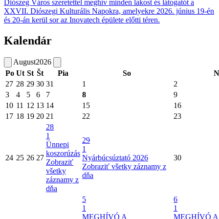
Diószeg Város szeretettel meghív minden lakost és látogatót a
XXVII. Diószegi Kulturális Napokra, amelyekre 2026. június 19-én
és 20-án kerül sor az Inovatech épülete előtti téren.
Kalendár
August
2026
Po
Ut
St
Št
Pia
So
N
27
28
29
30
31
1
2
3
4
5
6
7
8
9
10
11
12
13
14
15
16
17
18
19
20
21
22
23
28
1
29
Ünnepi
1
koszorúzás
24
25
26
27
Nyárbúcsúztató 2026
30
Zobraziť
Zobraziť všetky záznamy z
všetky
dňa
záznamy z
dňa
5
6
1
1
MEGHÍVÓ A
MEGHÍVÓ A