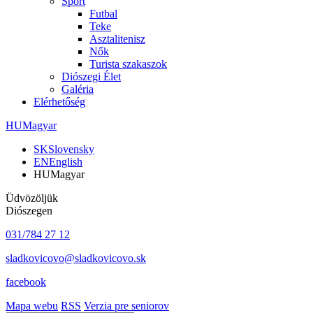
Sport
Futbal
Teke
Asztalitenisz
Nők
Turista szakaszok
Diószegi Élet
Galéria
Elérhetőség
HU
Magyar
SK
Slovensky
EN
English
HU
Magyar
Üdvözöljük
Diószegen
031/784 27 12
sladkovicovo@sladkovicovo.sk
facebook
Mapa webu
RSS
Verzia pre seniorov