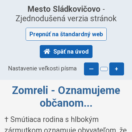
Mesto Sládkovičovo
-
Zjednodušená verzia stránok
Prepnúť na štandardný web
Späť na úvod
Nastavenie veľkosti písma
—
+
Zomreli - Oznamujeme
občanom...
† Smútiaca rodina s hlbokým
zármutkom oznamuje obyvateľom, že