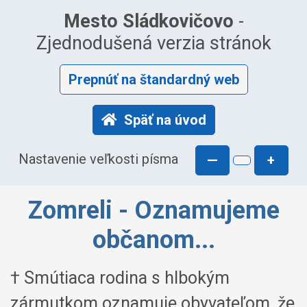
Mesto Sládkovičovo
-
Zjednodušená verzia stránok
Prepnúť na štandardný web
Späť na úvod
Nastavenie veľkosti písma
—
+
Zomreli - Oznamujeme
občanom...
† Smútiaca rodina s hlbokým
zármutkom oznamuje obyvateľom, že