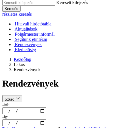
Keresett kifejezés
Keresés
részletes keresés
Hitavali hirdetötábla
Aktualitások
Polgármester informál
Segítünk elintézni
Rendezvények
Elérhetöség
Kezdőlap
Lakos
Rendezvények
Rendezvények
Szűrő
-tól:
-ig: