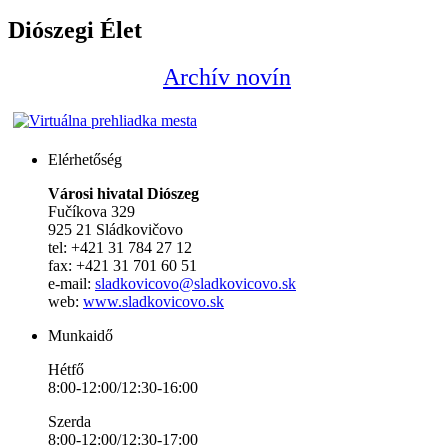
Diószegi Élet
Archív novín
Elérhetőség
Városi hivatal Diószeg
Fučíkova 329
925 21 Sládkovičovo
tel: +421 31 784 27 12
fax: +421 31 701 60 51
e-mail:
sladkovicovo@sladkovicovo.sk
web:
www.sladkovicovo.sk
Munkaidő
Hétfő
8:00-12:00/12:30-16:00
Szerda
8:00-12:00/12:30-17:00