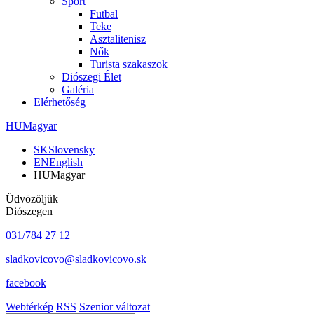
Sport
Futbal
Teke
Asztalitenisz
Nők
Turista szakaszok
Diószegi Élet
Galéria
Elérhetőség
HU
Magyar
SK
Slovensky
EN
English
HU
Magyar
Üdvözöljük
Diószegen
031/784 27 12
sladkovicovo@sladkovicovo.sk
facebook
Webtérkép
RSS
Szenior változat