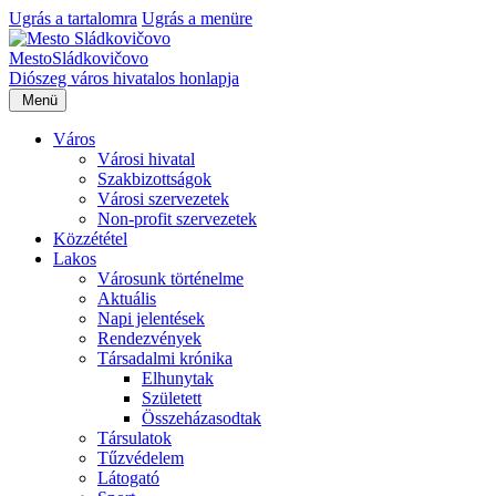
Ugrás a tartalomra
Ugrás a menüre
Mesto
Sládkovičovo
Diószeg
város hivatalos honlapja
Menü
Város
Városi hivatal
Szakbizottságok
Városi szervezetek
Non-profit szervezetek
Közzététel
Lakos
Városunk történelme
Aktuális
Napi jelentések
Rendezvények
Társadalmi krónika
Elhunytak
Született
Összeházasodtak
Társulatok
Tűzvédelem
Látogató