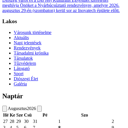
Diószeg város és a Dió Héj Kulturális Egyesület szeretettel
meghívja Önöket a Nyárbúcsúztató rendezvényre, amelyre 2026.
augusztus 29-én (szombaton) kerül sor az Inovatech épülete előtt.
Lakos
Városunk történelme
Aktuális
Napi jelentések
Rendezvények
Társadalmi krónika
Társulatok
Tűzvédelem
Látogató
Sport
Diószegi Élet
Galéria
Naptár
Augusztus
2026
Hé
Ke
Sze
Csü
Pé
Szo
27
28
29
30
31
1
2
3
4
5
6
7
8
9