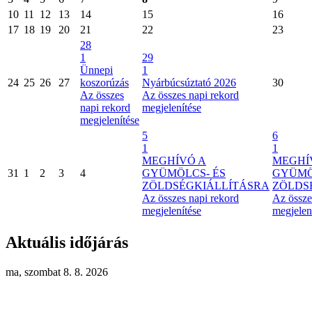
10
11
12
13
14
15
16
17
18
19
20
21
22
23
28
1
29
Ünnepi
1
24
25
26
27
koszorúzás
Nyárbúcsúztató 2026
30
Az összes
Az összes napi rekord
napi rekord
megjelenítése
megjelenítése
5
6
1
1
MEGHÍVÓ A
MEGHÍ
31
1
2
3
4
GYÜMÖLCS- ÉS
GYÜMÖ
ZÖLDSÉGKIÁLLÍTÁSRA
ZÖLDS
Az összes napi rekord
Az össze
megjelenítése
megjelen
Aktuális időjárás
ma, szombat 8. 8. 2026