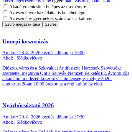
Tetszőleges esemény
zene
egyéb
piac, vásárok, kiállítások
Akadálymentesített belépés az eseményre
Az eseményre háziállattal is be lehet lépni
Az esemény gyermekek számára is alkalmas
Szűrő megszakítása
Szűrés
Ünnepi koszorúzás
Amikor:
28. 8. 2026 kezdés időpontja 10:00
Ahol:
, Sládkovičovo
Diószeg város és a Szlovákiai Antifasiszta Harcosok Szövetsége
szeretettel meghívja Önt a Szlovák Nemzeti Felkelés 82. évfordulója
alkamábol rendezett koszorúzási ünnepségre, melyre 2026.
augusztus 28-án 10:00 órakor az a régi kultúrház előtt.
Nyárbúcsúztató 2026
Amikor:
29. 8. 2026 kezdés időpontja 17:30
Ahol:
, Sládkovičovo