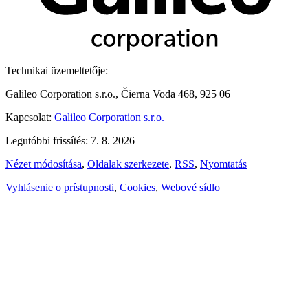
Technikai üzemeltetője:
Galileo Corporation s.r.o., Čierna Voda 468, 925 06
Kapcsolat:
Galileo Corporation s.r.o.
Legutóbbi frissítés: 7. 8. 2026
Nézet módosítása
,
Oldalak szerkezete
,
RSS
,
Nyomtatás
Vyhlásenie o prístupnosti
,
Cookies
,
Webové sídlo