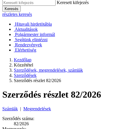
Keresett kifejezés
Keresés
részletes keresés
Hitavali hirdetötábla
Aktualitások
Polgármester informál
Segítünk elintézni
Rendezvények
Elérhetöség
Kezdőlap
Közzététel
Szerződések, megrendelések, számlák
Szerződések
Szerződés részlet 82/2026
Szerződés részlet 82/2026
Számlák
|
Megrendelések
Szerződés száma:
82/2026
Megnevezés: