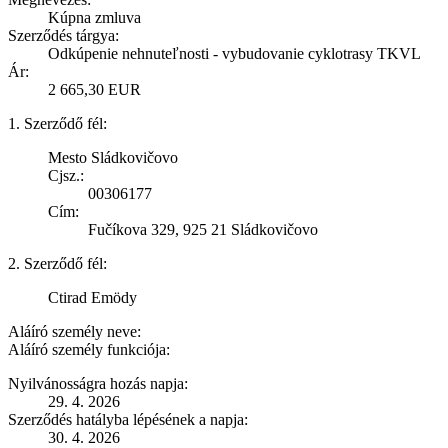
Kúpna zmluva
Szerződés tárgya:
Odkúpenie nehnuteľnosti - vybudovanie cyklotrasy TKVL
Ár:
2 665,30 EUR
1. Szerződő fél:
Mesto Sládkovičovo
Cjsz.:
00306177
Cím:
Fučíkova 329, 925 21 Sládkovičovo
2. Szerződő fél:
Ctirad Emödy
Aláíró személy neve:
Aláíró személy funkciója:
Nyilvánosságra hozás napja:
29. 4. 2026
Szerződés hatályba lépésének a napja:
30. 4. 2026