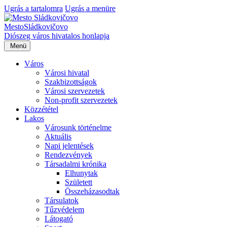
Ugrás a tartalomra
Ugrás a menüre
Mesto
Sládkovičovo
Diószeg
város hivatalos honlapja
Menü
Város
Városi hivatal
Szakbizottságok
Városi szervezetek
Non-profit szervezetek
Közzététel
Lakos
Városunk történelme
Aktuális
Napi jelentések
Rendezvények
Társadalmi krónika
Elhunytak
Született
Összeházasodtak
Társulatok
Tűzvédelem
Látogató