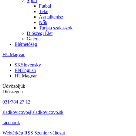
Sport
Futbal
Teke
Asztalitenisz
Nők
Turista szakaszok
Diószegi Élet
Galéria
Elérhetőség
HU
Magyar
SK
Slovensky
EN
English
HU
Magyar
Üdvözöljük
Diószegen
031/784 27 12
sladkovicovo@sladkovicovo.sk
facebook
Webtérkép
RSS
Szenior változat