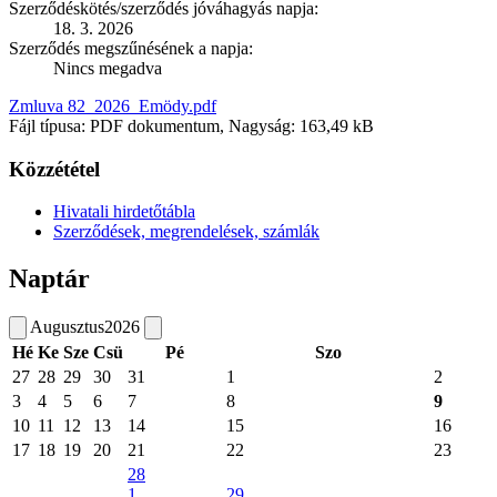
Szerződéskötés/szerződés jóváhagyás napja:
18. 3. 2026
Szerződés megszűnésének a napja:
Nincs megadva
Zmluva 82_2026_Emödy.pdf
Fájl típusa: PDF dokumentum, Nagyság: 163,49 kB
Közzététel
Hivatali hirdetőtábla
Szerződések, megrendelések, számlák
Naptár
Augusztus
2026
Hé
Ke
Sze
Csü
Pé
Szo
27
28
29
30
31
1
2
3
4
5
6
7
8
9
10
11
12
13
14
15
16
17
18
19
20
21
22
23
28
1
29