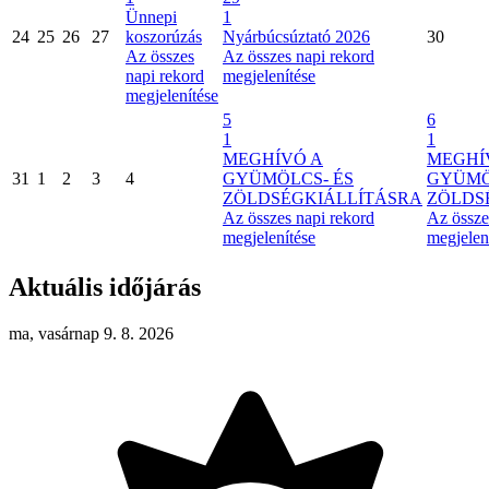
Ünnepi
1
24
25
26
27
koszorúzás
Nyárbúcsúztató 2026
30
Az összes
Az összes napi rekord
napi rekord
megjelenítése
megjelenítése
5
6
1
1
MEGHÍVÓ A
MEGHÍ
31
1
2
3
4
GYÜMÖLCS- ÉS
GYÜMÖ
ZÖLDSÉGKIÁLLÍTÁSRA
ZÖLDS
Az összes napi rekord
Az össze
megjelenítése
megjelen
Aktuális időjárás
ma, vasárnap 9. 8. 2026