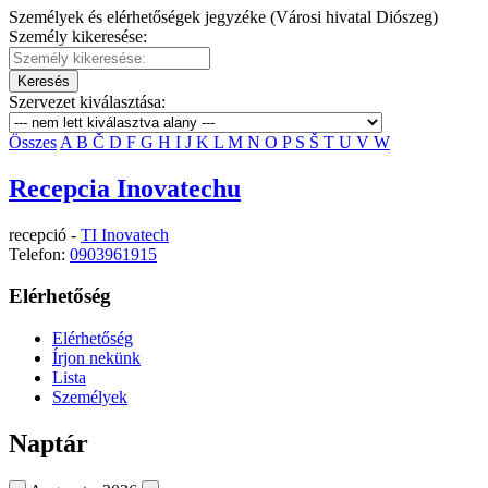
Személyek és elérhetőségek jegyzéke (Városi hivatal Diószeg)
Személy kikeresése:
Keresés
Szervezet kiválasztása:
Összes
A
B
Č
D
F
G
H
I
J
K
L
M
N
O
P
S
Š
T
U
V
W
Recepcia Inovatechu
recepció -
TI Inovatech
Telefon:
0903961915
Elérhetőség
Elérhetőség
Írjon nekünk
Lista
Személyek
Naptár