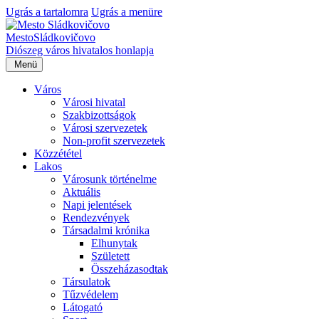
Ugrás a tartalomra
Ugrás a menüre
Mesto
Sládkovičovo
Diószeg
város hivatalos honlapja
Menü
Város
Városi hivatal
Szakbizottságok
Városi szervezetek
Non-profit szervezetek
Közzététel
Lakos
Városunk történelme
Aktuális
Napi jelentések
Rendezvények
Társadalmi krónika
Elhunytak
Született
Összeházasodtak
Társulatok
Tűzvédelem
Látogató