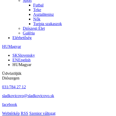
Sport
Futbal
Teke
Asztalitenisz
Nők
Turista szakaszok
Diószegi Élet
Galéria
Elérhetőség
HU
Magyar
SK
Slovensky
EN
English
HU
Magyar
Üdvözöljük
Diószegen
031/784 27 12
sladkovicovo@sladkovicovo.sk
facebook
Webtérkép
RSS
Szenior változat