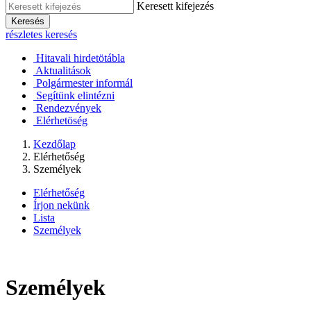
Keresett kifejezés
Keresés
részletes keresés
Hitavali hirdetötábla
Aktualitások
Polgármester informál
Segítünk elintézni
Rendezvények
Elérhetöség
Kezdőlap
Elérhetőség
Személyek
Elérhetőség
Írjon nekünk
Lista
Személyek
Személyek