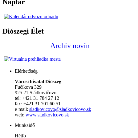
Naptár
Diószegi Élet
Archív novín
Elérhetőség
Városi hivatal Diószeg
Fučíkova 329
925 21 Sládkovičovo
tel: +421 31 784 27 12
fax: +421 31 701 60 51
e-mail:
sladkovicovo@sladkovicovo.sk
web:
www.sladkovicovo.sk
Munkaidő
Hétfő