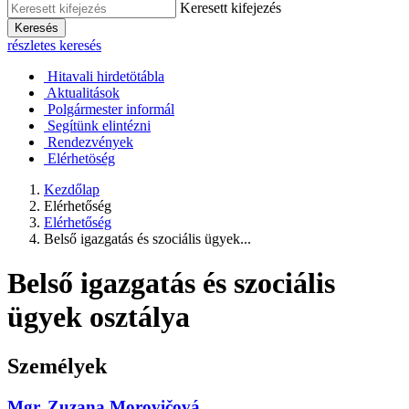
Keresett kifejezés
Keresés
részletes keresés
Hitavali hirdetötábla
Aktualitások
Polgármester informál
Segítünk elintézni
Rendezvények
Elérhetöség
Kezdőlap
Elérhetőség
Elérhetőség
Belső igazgatás és szociális ügyek...
Belső igazgatás és szociális
ügyek osztálya
Személyek
Mgr. Zuzana Morovičová