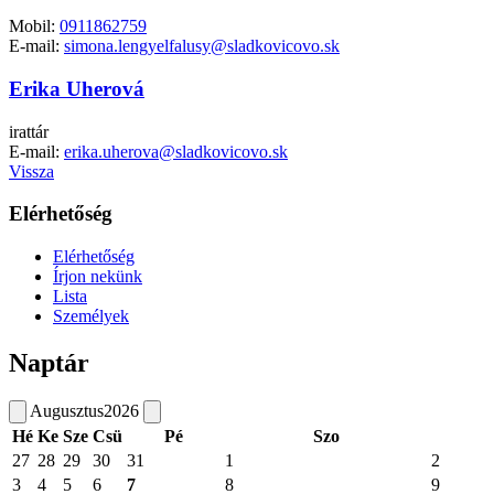
Mobil:
0911862759
E-mail:
simona.lengyelfalusy@sladkovicovo.sk
Erika Uherová
irattár
E-mail:
erika.uherova@sladkovicovo.sk
Vissza
Elérhetőség
Elérhetőség
Írjon nekünk
Lista
Személyek
Naptár
Augusztus
2026
Hé
Ke
Sze
Csü
Pé
Szo
27
28
29
30
31
1
2
3
4
5
6
7
8
9