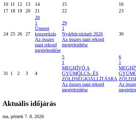
10
11
12
13
14
15
16
17
18
19
20
21
22
23
28
1
29
Ünnepi
1
24
25
26
27
koszorúzás
Nyárbúcsúztató 2026
30
Az összes
Az összes napi rekord
napi rekord
megjelenítése
megjelenítése
5
6
1
1
MEGHÍVÓ A
MEGHÍ
31
1
2
3
4
GYÜMÖLCS- ÉS
GYÜMÖ
ZÖLDSÉGKIÁLLÍTÁSRA
ZÖLDS
Az összes napi rekord
Az össze
megjelenítése
megjelen
Aktuális időjárás
ma, péntek 7. 8. 2026