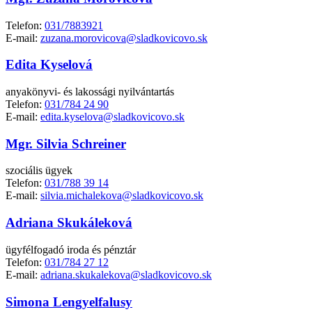
Telefon:
031/7883921
E-mail:
zuzana.morovicova@sladkovicovo.sk
Edita Kyselová
anyakönyvi- és lakossági nyilvántartás
Telefon:
031/784 24 90
E-mail:
edita.kyselova@sladkovicovo.sk
Mgr. Silvia Schreiner
szociális ügyek
Telefon:
031/788 39 14
E-mail:
silvia.michalekova@sladkovicovo.sk
Adriana Skukáleková
ügyfélfogadó iroda és pénztár
Telefon:
031/784 27 12
E-mail:
adriana.skukalekova@sladkovicovo.sk
Simona Lengyelfalusy