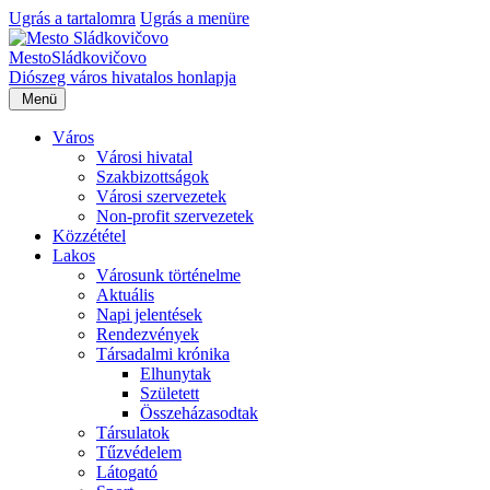
Ugrás a tartalomra
Ugrás a menüre
Mesto
Sládkovičovo
Diószeg
város hivatalos honlapja
Menü
Város
Városi hivatal
Szakbizottságok
Városi szervezetek
Non-profit szervezetek
Közzététel
Lakos
Városunk történelme
Aktuális
Napi jelentések
Rendezvények
Társadalmi krónika
Elhunytak
Született
Összeházasodtak
Társulatok
Tűzvédelem
Látogató