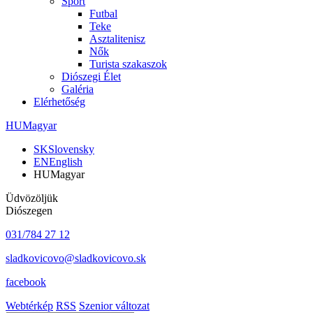
Sport
Futbal
Teke
Asztalitenisz
Nők
Turista szakaszok
Diószegi Élet
Galéria
Elérhetőség
HU
Magyar
SK
Slovensky
EN
English
HU
Magyar
Üdvözöljük
Diószegen
031/784 27 12
sladkovicovo@sladkovicovo.sk
facebook
Webtérkép
RSS
Szenior változat