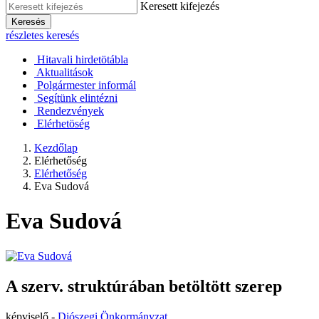
Keresett kifejezés
Keresés
részletes keresés
Hitavali hirdetötábla
Aktualitások
Polgármester informál
Segítünk elintézni
Rendezvények
Elérhetöség
Kezdőlap
Elérhetőség
Elérhetőség
Eva Sudová
Eva Sudová
A szerv. struktúrában betöltött szerep
képviselő -
Diószegi Önkormányzat