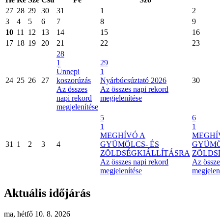
27
28
29
30
31
1
2
3
4
5
6
7
8
9
10
11
12
13
14
15
16
17
18
19
20
21
22
23
28
1
29
Ünnepi
1
24
25
26
27
koszorúzás
Nyárbúcsúztató 2026
30
Az összes
Az összes napi rekord
napi rekord
megjelenítése
megjelenítése
5
6
1
1
MEGHÍVÓ A
MEGHÍ
31
1
2
3
4
GYÜMÖLCS- ÉS
GYÜMÖ
ZÖLDSÉGKIÁLLÍTÁSRA
ZÖLDS
Az összes napi rekord
Az össze
megjelenítése
megjelen
Aktuális időjárás
ma, hétfő 10. 8. 2026