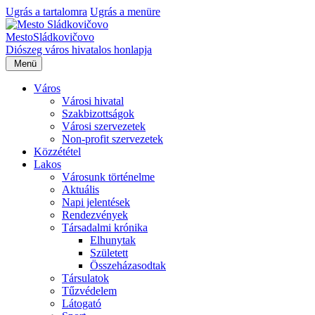
Ugrás a tartalomra
Ugrás a menüre
Mesto
Sládkovičovo
Diószeg
város hivatalos honlapja
Menü
Város
Városi hivatal
Szakbizottságok
Városi szervezetek
Non-profit szervezetek
Közzététel
Lakos
Városunk történelme
Aktuális
Napi jelentések
Rendezvények
Társadalmi krónika
Elhunytak
Született
Összeházasodtak
Társulatok
Tűzvédelem
Látogató