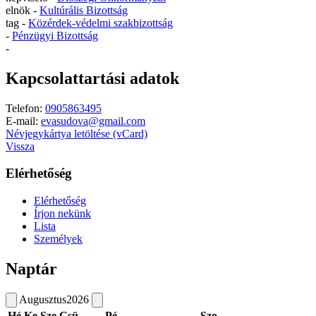
elnök -
Kultúrális Bizottság
tag -
Közérdek-védelmi szakbizottság
-
Pénzügyi Bizottság
-
Kapcsolattartási adatok
Telefon:
0905863495
E-mail:
evasudova@gmail.com
Névjegykártya letöltése (vCard)
Vissza
Elérhetőség
Elérhetőség
Írjon nekünk
Lista
Személyek
Naptár
Augusztus
2026
Hé
Ke
Sze
Csü
Pé
Szo