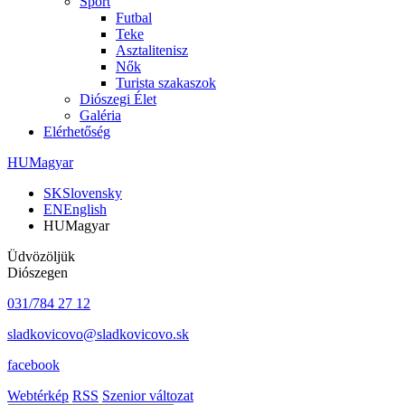
Sport
Futbal
Teke
Asztalitenisz
Nők
Turista szakaszok
Diószegi Élet
Galéria
Elérhetőség
HU
Magyar
SK
Slovensky
EN
English
HU
Magyar
Üdvözöljük
Diószegen
031/784 27 12
sladkovicovo@sladkovicovo.sk
facebook
Webtérkép
RSS
Szenior változat